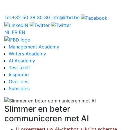
Tel.+32 50 38 30 30
info@ifbd.be
NL
FR
EN
Management Academy
Writers Academy
AI Academy
Test uzelf
Inspiratie
Over ons
Subsidies
Slimmer en beter
communiceren met AI
U orkestreert uw AI-chatbot: u krijgt scherpte,